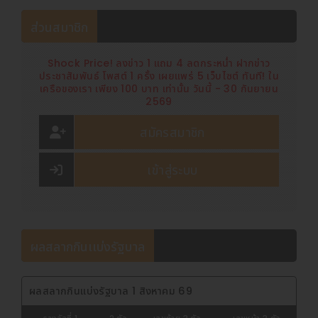
ส่วนสมาชิก
Shock Price! ลงข่าว 1 แถม 4 ลดกระหน่ำ ฝากข่าว
ประชาสัมพันธ์ โพสต์ 1 ครั้ง เผยแพร่ 5 เว็บไซต์ ทันที! ใน
เครือของเรา เพียง 100 บาท เท่านั้น วันนี้ - 30 กันยายน
2569
สมัครสมาชิก
เข้าสู่ระบบ
ผลสลากกินเเบ่งรัฐบาล
ผลสลากกินแบ่งรัฐบาล 1 สิงหาคม 69