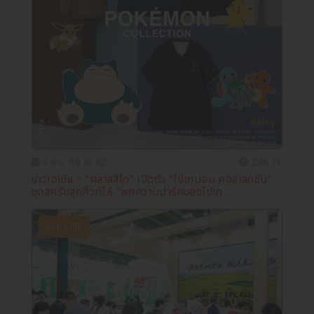
9 มิ.ย. 69 16:32
235.7K
ข่าวเอเชีย - “คลาสสิโก” เปิดตัว “โปเกมอน คอลเลกชัน”
ชุดสครับสุดคิ้วท์ให้ “พกความน่ารักของโปเก ...
ข่าวเอเชีย