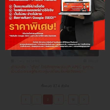
ข่าวเอเชีย
27 พ.ค. 69 14:58
269.0K
ข่าวเอเชีย - “ซูโจว” โชว์ศักยภาพบนเวที APEC ชูความ
ร่วมมือเศรษฐกิจควบคู่มนต์เสน่ห์แห่งเจียงหนา ...
ทั้งหมด 374 หัวข้อ
...
1
2
3
19