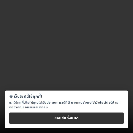
🍪 เว็บไซต์นี้ใช้คุกกี้!
เราใช้คุกกี้เพื่อให้คุณได้รับประสบการณ์ที่ดี หากคุณยังคงใช้เว็บไซต์ต่อไป เรา
ถือว่าคุณยอมรับและตกลง
ฝากข่าวประชาสัมพันธ์ ราคาพิเศษ! |
ลงโฆษณา รับทำ SEO
ยอมรับทั้งหมด
ราคาพิเศษ คลิก!