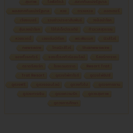
สุขภาพ
ไลฟ์สไตล์
สลากกินแบ่งรัฐบาล
ผลสลากกินแบ่งรัฐบาล
หวย
ตรวจหวย
ลอตเตอรี่
เรียงเบอร์
รวมข่าวประชาสัมพันธ์
วงล้อนำโชค
สุ่มเลขนำโชค
ไอ้ไข่เด็กวัดเจดีย์
ท้าวเวสสุวรรณ
หวยงวดนี้
เลขเด่นนำโชค
พระพิฆเนศ
นิวส์ไวร์
newswire
ไทยนิวส์ไวร์
thainewswire
จองตั๋วรถทัวร์
จองตั๋วรถทัวร์ออนไลน์
รีสอร์ทตราด
ตราดรีสอร์ท
โรงแรมตราด
Resort Trat
Trat Resort
ดูดวงไพ่ทาโรต์
ดูดวงไพ่ยิปซี
ดูดวงฟรี
ดูดวงออนไลน์
ดูดวงทั่วไป
ดูดวงการงาน
ดูดวงการเงิน
ดูดวงความรัก
ดูดวงสุขภาพ
ดูดวงการศึกษา