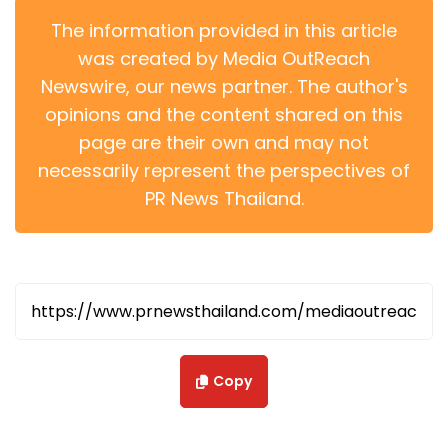
The information provided in this article
was created by Media OutReach
Newswire, our news partner. The author's
opinions and the content shared on this
page are their own and may not
necessarily represent the perspectives of
PR News Thailand.
Copy