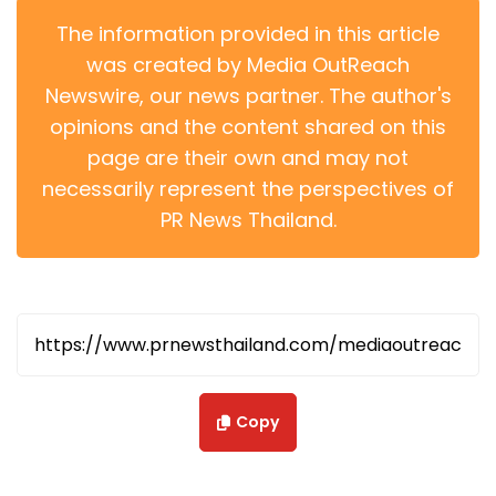
The information provided in this article
was created by Media OutReach
Newswire, our news partner. The author's
opinions and the content shared on this
page are their own and may not
necessarily represent the perspectives of
PR News Thailand.
Copy