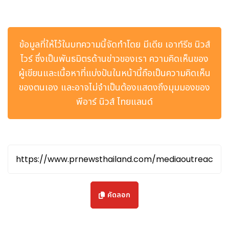
ในการเชื่อมโยงบาสเกตบอลเข้ากับแฟน ๆ ผ่านกีฬา ดนตรี แฟชั่น
และการแสดงออกตัวตน ตั้งแต่แคมเปญ "Obey Your Thirst" ที่
สร้างอิทธิพลทางวัฒนธรรมในอเมริกาเหนือ ไปจนถึงการแข่งขัน
ข้อมูลที่ให้ไว้ในบทความนี้จัดทำโดย มีเดีย เอาท์รีช นิวส์
สตรีทบอลในเอเชีย ความร่วมมือกับผู้เล่นในลาตินอเมริกา และ
ไวร์ ซึ่งเป็นพันธมิตรด้านข่าวของเรา ความคิดเห็นของ
กิจกรรมที่ขับเคลื่อนด้วยวัฒนธรรมในยุโรปและแอฟริกา มรดกของ
สไปรท์ในวัฒนธรรมบาสเกตบอลถูกส่งต่อสู่หลายเจเนอเรชันและ
ผู้เขียนและเนื้อหาที่แบ่งปันในหน้านี้ถือเป็นความคิดเห็น
ครอบคลุมหลายทวีป นอกจากนี้ สไปรท์ยังเคยเป็นผู้สนับสนุนหลัก
ของตนเอง และอาจไม่จำเป็นต้องแสดงถึงมุมมองของ
ของการแข่งขัน Slam Dunk Contest ในงาน NBA All-Star
พีอาร์ นิวส์ ไทยแลนด์
ระหว่างปี 2003 ถึง 2016 ด้วย เรียกได้ว่าความร่วมมือระหว่างสไปรท์
และ NBA ได้ร่วมกันกำหนดแนวทางที่แบรนด์สามารถเข้ามามีบทบาท
ในวัฒนธรรมของกีฬาได้อย่างแท้จริง
Kerry Tatlock รองประธานบริหารฝ่าย Global Marketing
Partnerships and Media ของ NBA กล่าวว่า "สไปรท์เป็น
แบรนด์ที่ให้ความสำคัญกับตัวตนและการแสดงออกในแบบที่เป็นตัว
เองมาโดยตลอด ซึ่งเป็นคุณค่าที่สอดคล้องอย่างลึกซึ้งกับแฟน
คัดลอก
บาสเกตบอลทั่วโลก เรารู้สึกยินดีอย่างยิ่งที่ได้ต้อนรับสไปรท์กลับสู่
ครอบครัว NBA อีกครั้ง และตั้งตารอที่จะได้ร่วมมือกันเพื่อสร้าง
ประสบการณ์ใหม่ ๆ ให้แฟน ๆ ได้สัมผัสกับเกมในรูปแบบที่หลาก