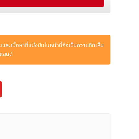
ำสมัย" เท่านั้น หากยังเป็นจุดหมายปลายทางแห่งการดูแล
พมาตรฐานสากลเข้าไว้ด้วยกัน จนทำให้ "การเข้าถึงบริการ
พริมชายหาด และตั้งแต่การดูแลสุขภาพด้วยการแพทย์แผนจีน
ารดูแลสุขภาพ การท่องเที่ยว และการใช้ชีวิตเข้าไว้ด้วย
ยนและเนื้อหาที่แบ่งปันในหน้านี้ถือเป็นความคิดเห็น
ลกมาร่วมเริ่มต้นการเดินทางแห่งการฟื้นฟูร่างกายและจิตใจ
ยแลนด์