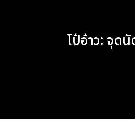
โป๋อ๋าว: จุด