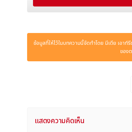
ในฐานะเขตพิเศษด้านการท่องเที่ยวเชิงการแพทย์แห่งเดี
สุขภาพด้วยธรรมชาติ เมืองแห่งนี้ผสานอุปกรณ์การแพทย์ร
สุขภาพล้ำหน้าจากทั่วโลก"กลายเป็นเรื่องใกล้ตัวในชีวิ
(TCM Wellness) ไปจนถึงการฟื้นฟูสมรรถภาพทางกีฬา ฉยงไ
กันอย่างสมบูรณ์
ข้อมูลที่ให้ไว้ในบทความนี้จัดทำโดย มีเดีย เอาท์ร
ภายหลังการเดินหน้าดำเนินงานของเขตการค้าเสรีอย่างเต็มร
ของตน
อย่างสมบูรณ์แบบ ที่ซึ่งนวัตกรรมการแพทย์อันล้ำสมัยมาบร
Hashtag: #CultureandTourismofGuizhouProv
The issuer is solely responsible for the cont
แสดงความคิดเห็น