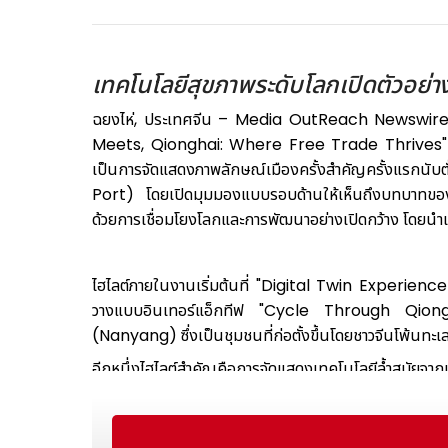
เทคโนโลยีสุขภาพระดับโลกเปิดตัวอย่างย
ฉยงไห่, ประเทศจีน – Media OutReach Newswire –
Meets, Qionghai: Where Free Trade Thrives" (โป๋อ
เป็นการจัดแสดงภาพลักษณ์เมืองครั้งสำคัญครั้งแรกนับ
Port) โดยเปิดมุมมองแบบรอบด้านให้เห็นถึงบทบาทของฉยง
ด้วยการเชื่อมโยงโลกและการพัฒนาอย่างเปิดกว้าง โดยนำ
ไฮไลต์ภายในงานเริ่มต้นที่ "Digital Twin Experience Po
วางแบบอินเทอร์แอ็กทีฟ "Cycle Through Qionghai"
(Nanyang) ซึ่งเป็นชุมชนที่ก่อตั้งขึ้นโดยชาวจีนโพ้นทะเ
อีกหนึ่งไฮไลต์สำคัญคือการจัดแสดงเทคโนโลยีล้ำสมัยจ
Zone) โดยนวัตกรรมก้าวล้ำหลายรายการได้เปิดตัวต่อสาธา
เลือด, ระบบจดจำใบหน้าสำหรับการคัดกรองทางพันธุกรรม
ประเทศจีน"