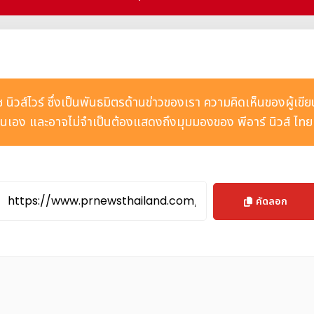
ยวของจีน ฉยงไห่ไม่ได้เป็นเพียงศูนย์รวมของ "นวัตกรรมทางการแพทย์ล้
ะดับโลก นโยบายสิทธิประโยชน์ด้านการรักษา และระบบบริหารจัดการสุขภา
ตประจำวัน ตั้งแต่การแพทย์แม่นยำของเล่อเฉลิง ไปจนถึงการฟื้นฟูสุขภา
ห่กำลังก้าวสู่การสร้างระบบนิเวศแบบบูรณาการที่เชื่อมโยงการแพทย์ ก
ีช นิวส์ไวร์ ซึ่งเป็นพันธมิตรด้านข่าวของเรา ความคิดเห็นของผู้เขี
ูปแบบ เมืองชายฝั่งแห่งนี้พร้อมเปิดรับผู้ที่รักสุขภาพจากทั่วทุกมุมโ
เอง และอาจไม่จำเป็นต้องแสดงถึงมุมมองของ พีอาร์ นิวส์ ไท
รจบกับพลังแห่งธรรมชาติที่เปี่ยมล้นไปด้วยชีวิตชีวา ณ ฉงไห่ แห่งนี้
ince #Qionghai
ent of this announcement.
คัดลอก