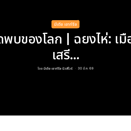
มีเดีย เอาท์รีช
นัดพบของโลก | ฉยงไห่: เม
เสรี...
โดย
มีเดีย เอาท์รีช นิวส์ไวร์
30 มี.ค. 69