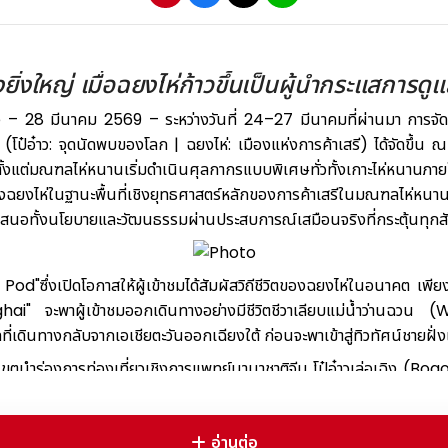
ิ่งใหญ่ เมื่อฉยงไห่ก้าวขึ้นเป็นผู้นำกระแสการด
 28 มีนาคม 2569 – ระหว่างวันที่ 24–27 มีนาคมที่ผ่านมา การจ
๋าว: จุดนัดพบของโลก | ฉยงไห่: เมืองแห่งการค้าเสรี) ได้จัดขึ้น 
ตั้งแต่มณฑลไห่หนานเริ่มดำเนินศุลกากรแบบพิเศษทั่วทั้งเกาะไห่หนา
ไห่ในฐานะพื้นที่เชิงยุทธศาสตร์หลักของการค้าเสรีในมณฑลไห่หนาน การจ
เสนอทั้งนโยบายและวัฒนธรรมผ่านประสบการณ์เสมือนจริงที่กระตุ้นทุกส
d"ซึ่งเปิดโอกาสให้ผู้เข้าชมได้สัมผัสวิถีชีวิตของฉยงไห่ในอนาคต เพีย
 จะพาผู้เข้าชมออกเดินทางอย่างมีชีวิตชีวาเลียบแม่น้ำว่านฉวน (
ลที่เดินทางกลับจากเอเชียตะวันออกเฉียงใต้ ก่อนจะพาเข้าสู่ทิวทัศน์ชาย
ากเขตนำร่องการท่องเที่ยวเชิงการแพทย์นานาชาติจีน โป๋อ๋าวเล่อเฉิง
รณชนพร้อมกันเป็นครั้งแรก ได้แก่เครื่องวัดระดับตาโปนอัตโนมัติเครื่
 และ อุปกรณ์สวมใส่ Ruiwatch ซึ่งล้วนสะท้อนให้เห็นอย่างชัดเจนว่า
อ่านต่อ