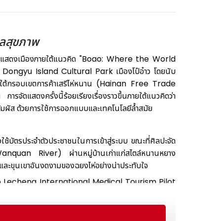
ูแลสุขภาพ
ัดแสดงเมืองภายใต้แนวคิด "Boao: Where the World
ณ Dongyu Island Cultural Park เมืองโป๋อ๋าว โดยนับ
นภายใต้กรอบเขตการค้าเสรีไห่หนาน (Hainan Free Trade
ัดแสดงครั้งนี้ร้อยเรียงเรื่องราวขึ้นภายใต้แนวคิดว่า
ัมผัส ด้วยการใช้การออกแบบและเทคโนโลยีล้ำสมัย
งใช้บัตรประจำตัวประชาชนในการเข้าสู่ระบบ ขณะที่ศิลปะจัด
Wanquan River) ผ่านหมู่บ้านเก่าแก่สไตล์หนานหยาง
ฝั่งและขุนเขาอันงดงามของฉยงไห่อย่างน่าประทับใจ
 (Boao Lecheng International Medical Tourism Pilot
องแรกของโลก, เครื่องตรวจวัดระดับน้ำตาลแบบไม่ต้องเจาะ
 "นวัตกรรมการแพทย์ระดับโลกได้มาพบผู้ป่วยกลุ่มแรกใน