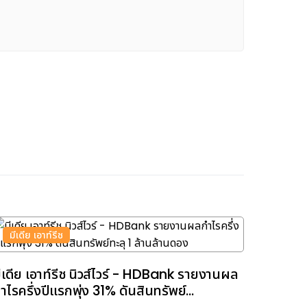
มีเดีย เอาท์รีช
ีเดีย เอาท์รีช นิวส์ไวร์ - HDBank รายงานผล
ำไรครึ่งปีแรกพุ่ง 31% ดันสินทรัพย์...