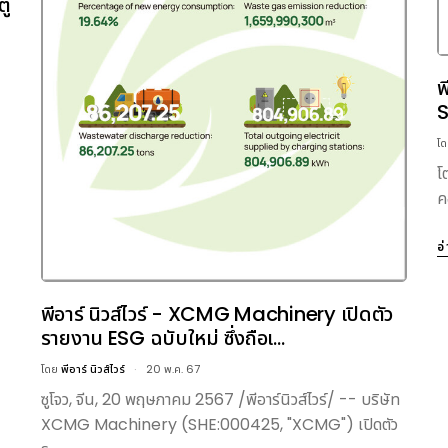
ตู
พ
S
โ
โ
ค
อ
พีอาร์ นิวส์ไวร์ - XCMG Machinery เปิดตัว
รายงาน ESG ฉบับใหม่ ซึ่งถือเ...
โดย
พีอาร์ นิวส์ไวร์
20 พ.ค. 67
ซูโจว, จีน, 20 พฤษภาคม 2567 /พีอาร์นิวส์ไวร์/ -- บริษัท
XCMG Machinery (SHE:000425, "XCMG") เปิดตัว