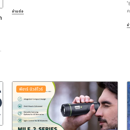
"
ค
อ่านต่อ
ก
อ
.
พีอาร์ นิวส์ไวร์