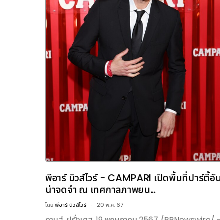
พีอาร์ นิวส์ไวร์ - CAMPARI เปิดพื้นที่ปาร์ตี้อั
น่าจดจำ ณ เทศกาลภาพยน...
โดย
พีอาร์ นิวส์ไวร์
20 พ.ค. 67
คานส์, ฝรั่งเศส, 19 พฤษภาคม 2567 /PRNewswire/ 