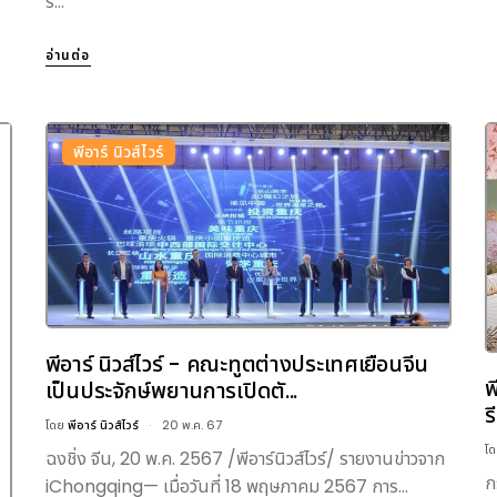
ร...
อ่านต่อ
พีอาร์ นิวส์ไวร์
พีอาร์ นิวส์ไวร์ - คณะทูตต่างประเทศเยือนจีน
พ
เป็นประจักษ์พยานการเปิดตั...
ร
โดย
พีอาร์ นิวส์ไวร์
20 พ.ค. 67
โ
ฉงชิ่ง จีน, 20 พ.ค. 2567 /พีอาร์นิวส์ไวร์/ รายงานข่าวจาก
ก
iChongqing— เมื่อวันที่ 18 พฤษภาคม 2567 การ...