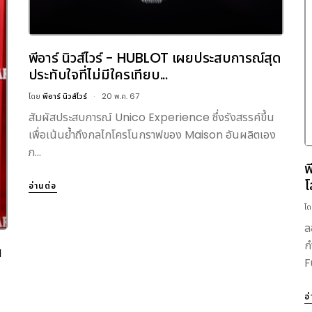
พีอาร์ นิวส์ไวร์ - HUBLOT เผยประสบการณ์สุด
ประทับใจที่ไม่มีใครเทียบ...
โดย
พีอาร์ นิวส์ไวร์
20 พ.ค. 67
สัมผัสประสบการณ์ Unico Experience ซึ่งรังสรรค์ขึ้น
เพื่อเน้นย้ำถึงกลไกโครโนกราฟของ Maison อันผลิตเอง
ภ...
พ
โ
อ่านต่อ
โ
ล
ก
น
F
อ
-