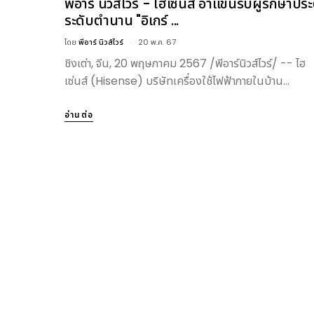
พีอาร์ นิวส์ไวร์ - ไฮเซ่นส์ อ้าแขนรับผู้รักษาประ
ระดับตำนาน "อิเกร์ ...
โดย
พีอาร์ นิวส์ไวร์
20 พ.ค. 67
ชิงเต่า, จีน, 20 พฤษภาคม 2567 /พีอาร์นิวส์ไวร์/ -- ไฮ
เซ่นส์ (Hisense) บริษัทเครื่องใช้ไฟฟ้าภายในบ้าน...
อ่านต่อ