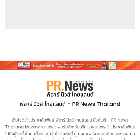
กันไปอีกขั้น
สำนักข่าวซินหัวยังเปิดตัวรายงานของหน่วยวิจัยเรื่อง "ความสำเร็จ
โอกาส และอนาคตของความร่วมมือจีน-อาหรับในศักราชใหม่" ตลอด
จนเอกสารเผยแพร่เรื่อง "ถอดรหัสคำศัพท์ยอดฮิตของกลุ่มประเทศ
โลกใต้" ภายในงานด้วย
พีอาร์ นิวส์ ไทยแลนด์ - PR News Thailand
เว็บไซต์ข่าวประชาสัมพันธ์ พีอาร์ นิวส์ ไทยแลนด์ นิวส์ไวร์ - PR News
This photo taken on May 13, 2026 shows a scene
Thailand Newswire แพลตฟอร์มสำหรับบริการเผยแพร่ข่าวประชาสัมพันธ์
during the global launch of the Arabic edition of the
ไปยังผู้ชมทั่วโลก เนื้อหาบนเว็บไซต์แห่งนี้ ถูกเผยแพร่จากสมาชิกและพาร์ทเนอ
first volume of "China's Governance Under Xi