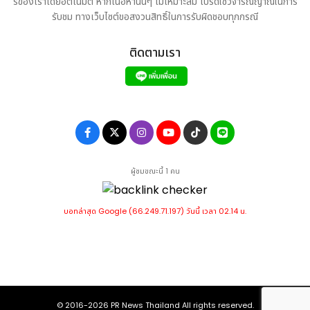
ร์ของเราโดยอัตโนมัติ หากเนื้อหานั้นๆ ไม่เหมาะสม โปรดใช้วิจารณญาณในการ
Jinping's Leadership". (Xinhua/Liu Lei)
รับชม ทางเว็บไซต์ขอสงวนสิทธิ์ในการรับผิดชอบทุกกรณี
ติดตามเรา
ที่มา :
ซิชั่น พีอาร์ นิวส์ไวร์ - "การปกครองของจีนภายใต้การนำของสี
จิ้นผิง" ฉบับภาษาอาหรับ เล่มที่ 1 เปิดตัว ณ กรุงไคโร
ผู้ชมขณะนี้ 1 คน
http://www.prnasia.com/asia-
story/archive/4960628_TH60628_10
บอทล่าสุด Google (66.249.71.197) วันนี้ เวลา 02.14 น.
© 2016-2026
PR News Thailand
All rights reserved.