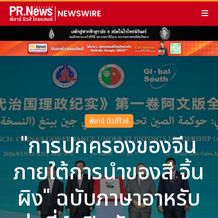
พีอาร์ นิวส์ไวร์
"การปกครองของจีน
ภายใต้การนำของสี จิ้น
ผิง" ฉบับภาษาอาหรับ