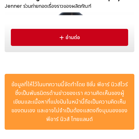
Jenner ร่วมถ่ายทอดเรื่องราวของผลิตภัณฑ์
อ่านต่อ
ข้อมูลที่ให้ไว้ในบทความนี้จัดทำโดย ซิชั่น พีอาร์ นิวส์ไวร์
ANUA NAMES KENDALL JENNER AS FIRST-EVER
ซึ่งเป็นพันธมิตรด้านข่าวของเรา ความคิดเห็นของผู้
GLOBAL BRAND AMBASSADOR
เขียนและเนื้อหาที่แบ่งปันในหน้านี้ถือเป็นความคิดเห็น
การประกาศครั้งนี้สะท้อนถึงการเติบโตอย่างก้าวกระโดดของ Anua
ของตนเอง และอาจไม่จำเป็นต้องแสดงถึงมุมมองของ
ในตลาดสหรัฐอเมริกา โดยในปี 2567 แบรนด์ได้รับการจัดอันดับให้
พีอาร์ นิวส์ ไทยแลนด์
เป็นแบรนด์ความงามอันดับ 1 บน TikTok Shop ด้วยยอดรายได้
สูงสุดในหมวดแบรนด์เดี่ยวบน TikTok Shop สหรัฐฯ และยังได้รับ
การยอมรับในฐานะแบรนด์ชั้นนำบน Amazon จากผลการดำเนิน