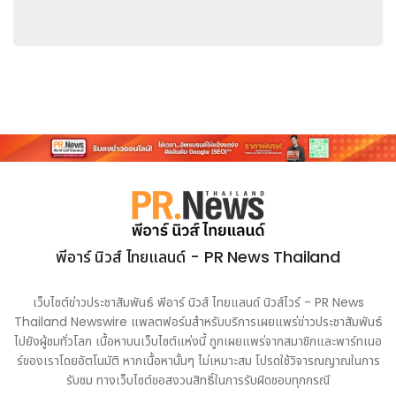
2569 ผ่านช่องทางดิจิทัลและโซเชียลมีเดียทั่วโลก โดยนำเสนอวิธีที่
Jenner ใช้สเปรย์ดังกล่าวในกิจวัตรประจำวัน ตั้งแต่การเตรียมผิว
ในช่วงเช้า การเดินทาง ไปจนถึงการเติมความสดชื่นให้ผิวระหว่างการ
ทำงานหน้ากล้อง เนื้อหาของแคมเปญจะเผยแพร่ผ่านช่องทางของ
Anua และแพลตฟอร์มของ Jenner ภายใต้ความร่วมมือระยะยาว
หลายปี ซึ่งครอบคลุมทั้งแคมเปญระดับโลกและการเปิดตัวผลิตภัณฑ์
ใหม่ในอนาคต
"เรารู้สึกยินดีอย่างยิ่งที่ได้ร่วมงานกับ Kendall Jenner ซึ่งเป็น
ไอคอนระดับโลกอย่างแท้จริง ไลฟ์สไตล์ที่เรียบง่ายแต่มีเอกลักษณ์
ของเธอสอดคล้องกับปรัชญา 'trend meets trust' (การผสาน
ระหว่างเทรนด์ความงามกับความไว้วางใจ) ของ Anua อย่าง
พีอาร์ นิวส์ ไทยแลนด์ - PR News Thailand
สมบูรณ์แบบ และเราหวังเป็นอย่างยิ่งว่าจะได้ถ่ายทอดวิสัยทัศน์ร่วม
กันนี้สู่ผู้บริโภคทั่วโลก"
Yi Seonhyeong ประธานเจ้าหน้าที่
บริหารของ The Founders, Inc. กล่าว
เว็บไซต์ข่าวประชาสัมพันธ์ พีอาร์ นิวส์ ไทยแลนด์ นิวส์ไวร์ - PR News
Thailand Newswire แพลตฟอร์มสำหรับบริการเผยแพร่ข่าวประชาสัมพันธ์
เพื่อเฉลิมฉลองการเปิดตัวแคมเปญ Anua จะจัดงานป๊อปอัป "Dew
ไปยังผู้ชมทั่วโลก เนื้อหาบนเว็บไซต์แห่งนี้ ถูกเผยแพร่จากสมาชิกและพาร์ทเนอ
On The Go" ในย่านโซโหของนครนิวยอร์ก ณ อาคารเลขที่ 21
ร์ของเราโดยอัตโนมัติ หากเนื้อหานั้นๆ ไม่เหมาะสม โปรดใช้วิจารณญาณในการ
Greene Street เปิดให้บุคคลทั่วไปเข้าชมระหว่างวันที่ 6-7
รับชม ทางเว็บไซต์ขอสงวนสิทธิ์ในการรับผิดชอบทุกกรณี