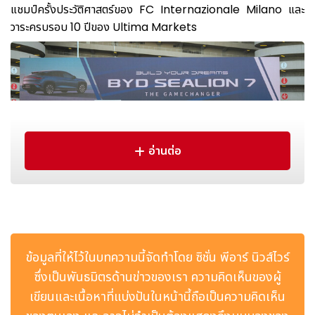
แชมป์ครั้งประวัติศาสตร์ของ FC Internazionale Milano และ
วาระครบรอบ 10 ปีของ Ultima Markets
อ่านต่อ
หลังจากที่ Inter คว้าแชมป์ Scudetto สมัยที่ 21 และ Italian
Cup สมัยที่ 10 ได้สำเร็จอย่างเป็นทางการ กิจกรรมครั้งนี้ได้มอบ
ข้อมูลที่ให้ไว้ในบทความนี้จัดทำโดย ซิชั่น พีอาร์ นิวส์ไวร์
ประสบการณ์วันแข่งขันระดับพรีเมียม ณ สนาม San Siro อันเป็น
ซึ่งเป็นพันธมิตรด้านข่าวของเรา ความคิดเห็นของผู้
สัญลักษณ์ พร้อมร่วมเฉลิมฉลองการเติบโตตลอดหนึ่งทศวรรษของ
เขียนและเนื้อหาที่แบ่งปันในหน้านี้ถือเป็นความคิดเห็น
Ultima Markets ภายใต้แนวคิด "10 Years of Trust.
Focused on Tomorrow." (10 ปีแห่งความไว้วางใจ มุ่งสู่วันพรุ่ง