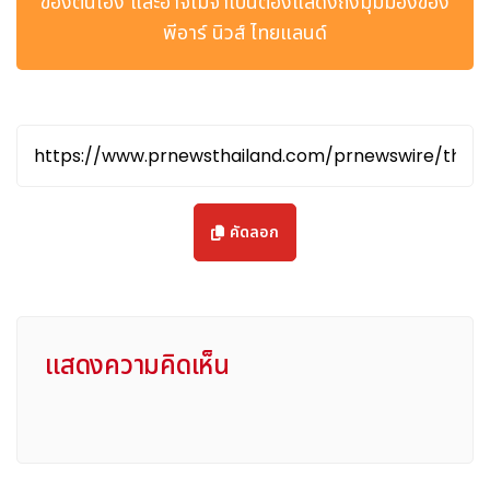
ของตนเอง และอาจไม่จำเป็นต้องแสดงถึงมุมมองของ
นี้)
พีอาร์ นิวส์ ไทยแลนด์
กำหนดการอันเข้มข้นนี้สะท้อนถึงความหลงใหลและเกียรติภูมิของ
ฟุตบอลระดับสูงสุด โดยผู้เข้าร่วมได้รับสิทธิ์เข้าถึงพื้นที่เบื้องหลังสุด
พิเศษ สัมผัสบรรยากาศอันเร้าใจภายในสนามอย่างใกล้ชิด และสร้าง
เครือข่ายในสภาพแวดล้อมที่ผสานโลกแห่งกีฬาระดับโลกเข้ากับการ
เทรดที่ขับเคลื่อนด้วยประสิทธิภาพสูง การมอบประสบการณ์สุดเอ็กซ์
คลูซีฟดังกล่าวสะท้อนถึงความมุ่งมั่นของ Ultima Markets ใน
การตอบแทนความไว้วางใจของลูกค้าและส่งมอบคุณค่าอันโดดเด่น
คัดลอก
แก่พันธมิตรของบริษัท
แนวคิดแบบแชมป์ สู่เวทีระดับโลก
ความสำเร็จในการคว้าดับเบิลแชมป์ของ Inter สะท้อนถึงกลยุทธ์
และความสม่ำเสมอภายใต้แรงกดดัน ซึ่งเป็นคุณค่าที่ Ultima
แสดงความคิดเห็น
Markets ยึดถือเช่นเดียวกันในสภาพแวดล้อมการเทรดของบริษัท
ตลอดทศวรรษที่ผ่านมา Ultima Markets ได้ขับเคลื่อนการเติบโต
ในระดับสถาบันผ่านเทคโนโลยีความเร็วสูงและการปฏิบัติตามกฎ
ระเบียบอย่างเคร่งครัด จนได้รับรางวัลในอุตสาหกรรมมากกว่า 50