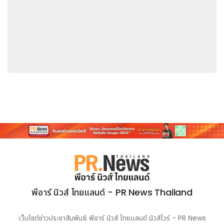
ดูแลในระดับสากล ในฐานะ Official Regional Partner ของ FC
Internazionale Milano บริษัทได้ผสานความหลงใหลในฟุตบอล
เข้ากับองค์ความรู้ด้านการเทรด นับตั้งแต่ปี 2559 (ค.ศ. 2016)
Ultima Markets ให้บริการลูกค้าในกว่า 170 ประเทศทั่วโลก
พร้อมนำเสนอเครื่องมือทางการเงินมากกว่า 1,000 รายการ บริษัท
ได้รับรางวัลระดับนานาชาติมากกว่า 50 รางวัล รวมถึงรางวัล Best
CFD Broker Global อีกทั้งยังเป็นผู้สนับสนุนโครงการ United
Nations Global Compact โดยดำเนินธุรกิจให้สอดคล้องกับ
เป้าหมายการพัฒนาที่ยั่งยืนระดับโลกของสหประชาชาติ สะท้อนถึง
ความมุ่งมั่นระยะยาวด้านความยั่งยืน การศึกษา และการเติบโตอย่างมี
ความรับผิดชอบ
การติดต่อสำหรับสื่อมวลชน:
branding@ultimamarkets.com
ฝ่ายบริหารแบรนด์
พีอาร์ นิวส์ ไทยแลนด์ - PR News Thailand
เว็บไซต์ข่าวประชาสัมพันธ์ พีอาร์ นิวส์ ไทยแลนด์ นิวส์ไวร์ - PR News