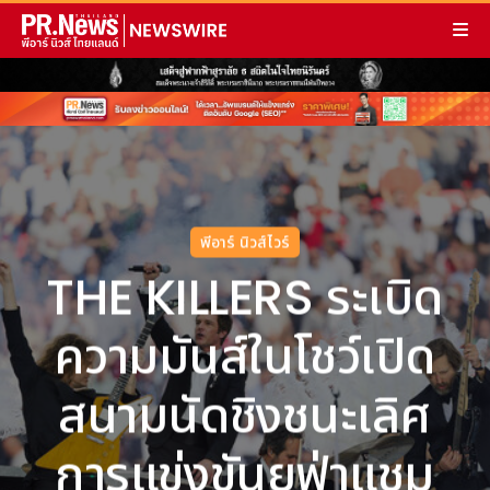
พีอาร์ นิวส์ไวร์
THE KILLERS ระเบิด
ความมันส์ในโชว์เปิด
สนามนัดชิงชนะเลิศ
การแข่งขันยูฟ่าแชม