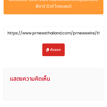
Final Kick Off Show presented by Pepsi at the Puskás
พีอาร์ นิวส์ ไทยแลนด์
Aréna in Budapest, via Getty Images.
โดยโชว์เปิดสนามนัดชิงชนะเลิศของการแข่งขันยูฟ่าแชมเปียนส์ลีกที่
นำเสนอโดยเป๊ปซี่ จัดขึ้นเพียงไม่กี่นาทีก่อนการแข่งขันนัดสำคัญ
ที่สุดของฤดูกาลฟุตบอล ระหว่างสโมสร
ArsenalFC
และ
Paris
St. Germain
โดย The Killers ขนเพลงฮิตระดับตำนานและบท
เพลงร็อกสุดยิ่งใหญ่ที่ปลุกบรรยากาศสุดเร้าใจทั้งสเตเดียม ไม่ว่าจะ
เป็น "When You Were Young", "Human", "All These
Things That I've Done", และ "Mr Brightside".
คัดลอก
The Killers นำความยิ่งใหญ่ในฐานะวงดนตรีระดับไอคอนมาขึ้นเวที
ที่ยิ่งใหญ่ที่สุดของวงการฟุตบอลสโมสร สร้างประสบการณ์สุด
ประทับใจให้แก่แฟนบอลหลายพันคนภายในสนาม รวมถึงผู้ชมอีก
หลายล้านคนที่เฝ้าชมจากทั่วโลก เชื่อมโยงแฟนฟุตบอลและแฟน
แสดงความคิดเห็น
ดนตรีไว้ด้วยกันอย่างน่าประทับใจ
นับตั้งแต่ก้าวขึ้นสู่วงการดนตรีระดับโลกด้วยอัลบั้มเปิดตัวระดับ
ตำนานอย่าง Hot Fuss ในปี 2547 The Killers ก็ได้ย้ำสถานะของ
พวกเขาในฐานะวงร็อกไอคอนแห่งศตวรรษที่ 21 ที่ได้รับการยอมรับ
ไปทั่วโลก ด้วยยอดขายอัลบั้มมากกว่า 35 ล้านชุด พร้อมเพลงฮิต