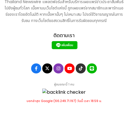
Thailand Newswire แพลตฟอร์มสำหรับบริการเผยแพร่ข่าวประชาสัมพันธ์
ไปยังผู้ชมทั่วโลก เนื้อหาบนเว็บไซต์แห่งนี้ ถูกเผยแพร่จากสมาชิกและพาร์ทเนอ
ร์ของเราโดยอัตโนมัติ หากเนื้อหานั้นๆ ไม่เหมาะสม โปรดใช้วิจารณญาณในการ
รับชม ทางเว็บไซต์ขอสงวนสิทธิ์ในการรับผิดชอบทุกกรณี
ติดตามเรา
THE KILLERS headline the UEFA Champions League
Final Kick Off Show presented by Pepsi at the Puskás
Aréna in Budapest, via Getty Images.
ผู้ชมขณะนี้ 1 คน
บอทล่าสุด Google (66.249.71.197) วันนี้ เวลา 18.59 น.
ที่มา :
ซิชั่น พีอาร์ นิวส์ไวร์ - THE KILLERS ระเบิดความมันส์ในโชว์