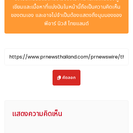
2026 ด้วยธีม ENTER INFINITY ที่ปัญญาประดิษฐ์ เกมมิ่ง และ
เขียนและเนื้อหาที่แบ่งปันในหน้านี้ถือเป็นความคิดเห็น
นวัตกรรมพีซีมาบรรจบเป็นหนึ่ง
ของตนเอง และอาจไม่จำเป็นต้องแสดงถึงมุมมองของ
นอกจากนี้ บูธฝั่งผลิตภัณฑ์สำหรับผู้บริโภคของ GIGABYTE ยังได้
พีอาร์ นิวส์ ไทยแลนด์
รับรางวัล COMPUTEX Sustainable Design Award โดยบูธ
ดังกล่าวได้รับการออกแบบภายใต้แนวคิดการดีไซน์แบบหมุนเวียน
โดยใช้โครงสร้างแบบโมดูลาร์ที่ให้ความสำคัญกับการนำกลับมาใช้ซ้ำ
ความสะดวกในการถอดประกอบ และความยั่งยืนของวัสดุในระยะยาว
ซึ่งครอบคลุมตั้งแต่โครงสร้างขนาดใหญ่ไปจนถึงองค์ประกอบ
ตกแต่งในรายละเอียดต่าง ๆ
AORUS แบรนด์เกมมิ่งระดับพรีเมียมของ GIGABYTE ได้กลาย
คัดลอก
เป็นจุดเด่นสำคัญในงาน ด้วยการเปิดตัวผลิตภัณฑ์ตระกูล INFINITY
Series ซึ่งประกอบด้วยกลุ่มผลิตภัณฑ์เมนบอร์ด การ์ดจอ อุปกรณ์
เสริม และเคสคอมพิวเตอร์อย่างครอบคลุม โดยกลุ่มผลิตภัณฑ์ดัง
กล่าวนำทัพโดยรุ่นเรือธง X870E AORUS INFINITY NEXT ที่ยก
ระดับขีดจำกัดด้านประสิทธิภาพไปอีกขั้น ด้วยงานวิศวกรรมที่ได้แรง
แสดงความคิดเห็น
บันดาลใจจากเทคโนโลยีอากาศยาน โดดเด่นด้วยชิ้นส่วนระบบระบาย
ความร้อนที่ผลิตด้วยการพิมพ์โลหะ 3 มิติ เป็นครั้งแรกของ