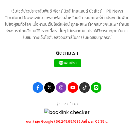
พร้อมดูข้อมูลเพิ่มเติมได้ทาง: COMPUTEX 2026: GIGABYTE &
AORUS Press Kit
เว็บไซต์ข่าวประชาสัมพันธ์ พีอาร์ นิวส์ ไทยแลนด์ นิวส์ไวร์ - PR News
Thailand Newswire แพลตฟอร์มสำหรับบริการเผยแพร่ข่าวประชาสัมพันธ์
ไปยังผู้ชมทั่วโลก เนื้อหาบนเว็บไซต์แห่งนี้ ถูกเผยแพร่จากสมาชิกและพาร์ทเนอ
ร์ของเราโดยอัตโนมัติ หากเนื้อหานั้นๆ ไม่เหมาะสม โปรดใช้วิจารณญาณในการ
รับชม ทางเว็บไซต์ขอสงวนสิทธิ์ในการรับผิดชอบทุกกรณี
ติดตามเรา
ที่มา :
ซิชั่น พีอาร์ นิวส์ไวร์ - GIGABYTE เปิดฉากการจัดแสดง
นวัตกรรมในงาน COMPUTEX 2026 ด้วยธีม ENTER INFINITY
ที่ปัญญาประดิษฐ์ เกมมิ่ง และนวัตกรรมพีซีมาบรรจบเป็นหนึ่ง
http://www.prnasia.com/asia-
story/archive/4970977_TH70977_10
ผู้ชมขณะนี้ 1 คน
บอทล่าสุด Google (66.249.68.169) วันนี้ เวลา 03.35 น.