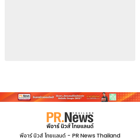
อย่าง GiMATE บนแล็ปท็อปเกมมิ่ง AI ซึ่งสะท้อนถึงวิสัยทัศน์ที่
กว้างไกลของ GIGABYTE ในการทำให้ AI เข้าถึงได้ง่ายมากขึ้น ทั้ง
ในด้านเกมมิ่ง การสร้างสรรค์ผลงาน และการใช้งานเพื่อเพิ่ม
ประสิทธิภาพการทำงาน
การจัดแสดงผลิตภัณฑ์ในครั้งนี้ยังแสดงให้เห็นว่าความงามเชิง
สุนทรียศาสตร์กำลังกลายเป็นองค์ประกอบที่มีความสำคัญมากขึ้น
เรื่อย ๆ ในการประกอบเครื่องพีซี ด้วยการนำเสนอดีไซน์แบบ
STEALTH ที่ซ่อนสายภายในเครื่อง รวมถึงการขยายกลุ่มผลิตภัณฑ์
AERO WOOD ซึ่งช่วยให้การประกอบพีซีมีความเรียบร้อยสะอาดตา
ยิ่งขึ้น และยกระดับงานประกอบพีซีประสิทธิภาพสูงด้วยงานฝีมือเชิง
ดีไซน์ที่ตอบโจทย์ไลฟ์สไตล์มากขึ้น นอกจากนี้ ยังมีการจัดแสดงกลุ่ม
ผลิตภัณฑ์เมนบอร์ด การ์ดจอ และจอมอนิเตอร์เกมมิ่งซีรีส์ AORUS
ELITE อย่างหลากหลาย เพื่อมอบประสบการณ์การเล่นเกมและการ
แสดงผลภาพที่สมจริงและดื่มด่ำยิ่งขึ้นทั่วพื้นที่จัดแสดง ทั้งนี้
สามารถเยี่ยมชม ENTER INFINITY ได้ที่บูธ GIGABYTE
Consumer (ชั้น 4 บูธหมายเลข M0520) และบูธ Enterprise
(ชั้น 1 บูธหมายเลข K0802) ภายในงาน COMPUTEX 2026
พีอาร์ นิวส์ ไทยแลนด์ - PR News Thailand