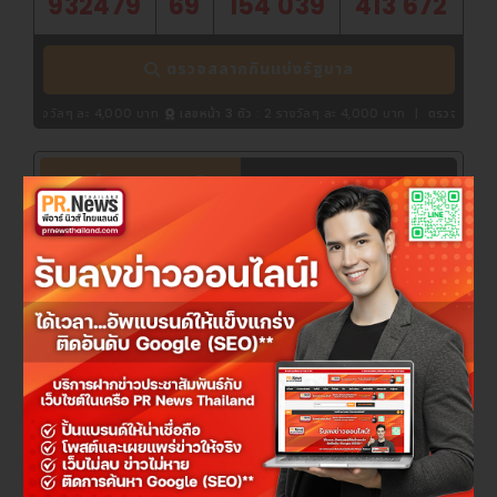
932479
69
154 039
413 672
ตรวจสลากกินแบ่งรัฐบาล
ละ 4,000 บาท
เลขหน้า 3 ตัว :
2 รางวัลๆ ละ 4,000 บาท
|
ตรวจผลสลากกินแบ่งรัฐบา
จองตั๋วรถทัวร์ออนไลน์