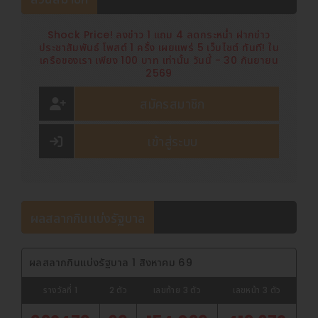
Shock Price! ลงข่าว 1 แถม 4 ลดกระหน่ำ ฝากข่าว
ประชาสัมพันธ์ โพสต์ 1 ครั้ง เผยแพร่ 5 เว็บไซต์ ทันที! ใน
เครือของเรา เพียง 100 บาท เท่านั้น วันนี้ - 30 กันยายน
2569
สมัครสมาชิก
เข้าสู่ระบบ
ผลสลากกินเเบ่งรัฐบาล
ผลสลากกินแบ่งรัฐบาล 1 สิงหาคม 69
รางวัลที่ 1
2 ตัว
เลขท้าย 3 ตัว
เลขหน้า 3 ตัว