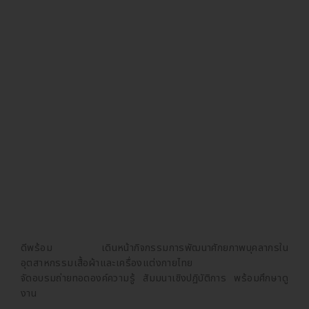
ดีพร้อม เดินหน้ากิจกรรมการพัฒนาศักยภาพบุคลากรใน
อุตสาหกรรมเสื้อผ้าและเครื่องแต่งกายไทย
จัดอบรมถ่ายทอดองค์ความรู้ สัมมนาเชิงปฏิบัติการ พร้อมศึกษาดู
งาน