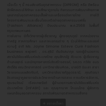
เมื่อเร็ว ๆ นี้ กรมส่งเสริมอุตสาหกรรม (DIPROM) หรือ ดีพร้อม
จัดฝึกอบรมให้ทักษะ และศึกษาดูงานใน กิจกรรมการพัฒนาศักยภาพ
บุคลากรในอุตสาหกรรมเสื้อผ้าและเครื่องแต่งกายไทย ภายใต้
โครงการพัฒนาและเชื่อมโยงเครือข่ายอุตสาหกรรมแฟชั่น
(Fashion Alliance) ปีงบประมาณ พ.ศ.2568 ในพื้นที่
กรุงเทพมหานคร
ภายในงาน มีทั้งวิทยากรผู้เชี่ยวชาญ ผู้ทรงคุณวุฒิ จากหน่วยงาน
ภาครัฐ ภาคการศึกษา และภาคเอกชนต่าง ๆ ร่วมให้ทักษะและองค์
ความรู้ อาทิ Ms. Jayne Simone Esteve Curé Fashion
business expert , ดร.สุธินี ตันอังสนากุล รองผู้อำนวยการ
สถาบันวิจัยแฟชั่นแห่งประเทศไทย คุณสักกฉัฐ ศิวะบวร ผู้เชี่ยวชาญ
ด้านกลยุทธ์ และนักยุทธศาสตร์เชิงสร้างสรรค์, รศ.ดร ทวีชัย อมร
ศักดิ์ชัย คณะวิทยาศาสตร์ มหาวิทยาลัยมหิดล., นายนิติ นิมะลา สาขา
วิชาออกแบบผลิตภัณฑ์, มหาวิทยาลัยราชภัฏอุดรธานี, .คุณกิรณา
จิรเศรษฐากูลอาจารย์และวิทยากรด้านการตลาด การบริหารจัดการ,
คุณธนวัฒน์ เรืองเทพรัชต์ ผู้อำนวยการสถาบันวิจัยแฟชั่นแห่ง
ประเทศไทย (inFASH) และ คุณจุฑามาศ โกเมนไทย ผู้จัดการ
แผนกข้อมูลอุตสาหกรรม สถาบันพัฒนาอุตสาหกรรมสิ่งทอ
โดยจัดอบรมหลักสูตรต่าง ๆ 5 วัน และอบรมเชิงปฏิบัติการ
ขยายเนื้อหา
(Work shop) 2 วัน ในหัวข้อ อาทิ Fashion Cross-Overs