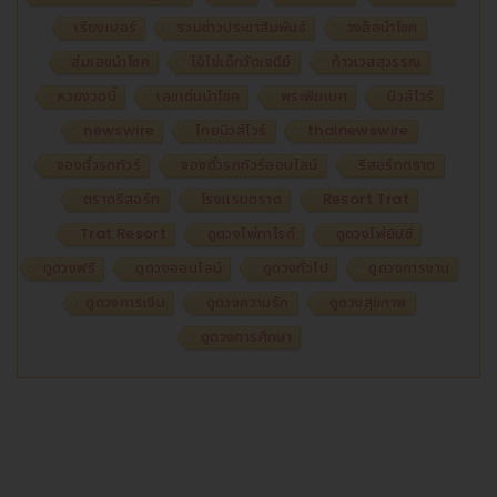
เรียงเบอร์
รวมข่าวประชาสัมพันธ์
วงล้อนำโชค
สุ่มเลขนำโชค
ไอ้ไข่เด็กวัดเจดีย์
ท้าวเวสสุวรรณ
หวยงวดนี้
เลขเด่นนำโชค
พระพิฆเนศ
นิวส์ไวร์
newswire
ไทยนิวส์ไวร์
thainewswire
จองตั๋วรถทัวร์
จองตั๋วรถทัวร์ออนไลน์
รีสอร์ทตราด
ตราดรีสอร์ท
โรงแรมตราด
Resort Trat
Trat Resort
ดูดวงไพ่ทาโรต์
ดูดวงไพ่ยิปซี
ดูดวงฟรี
ดูดวงออนไลน์
ดูดวงทั่วไป
ดูดวงการงาน
ดูดวงการเงิน
ดูดวงความรัก
ดูดวงสุขภาพ
ดูดวงการศึกษา