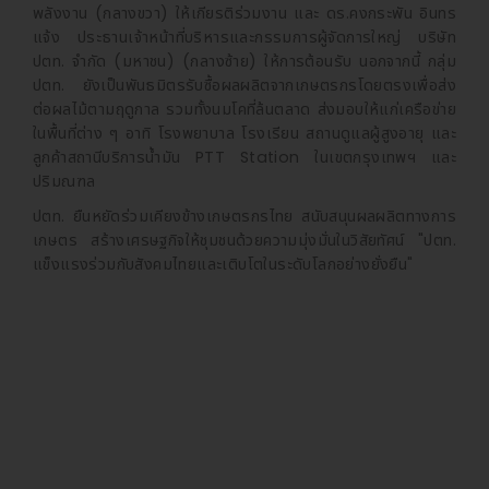
พลังงาน (กลางขวา) ให้เกียรติร่วมงาน และ ดร.คงกระพัน อินทร
แจ้ง ประธานเจ้าหน้าที่บริหารและกรรมการผู้จัดการใหญ่ บริษัท
ปตท. จำกัด (มหาชน) (กลางซ้าย) ให้การต้อนรับ นอกจากนี้ กลุ่ม
ปตท. ยังเป็นพันธมิตรรับซื้อผลผลิตจากเกษตรกรโดยตรงเพื่อส่ง
ต่อผลไม้ตามฤดูกาล รวมทั้งนมโคที่ล้นตลาด ส่งมอบให้แก่เครือข่าย
ในพื้นที่ต่าง ๆ อาทิ โรงพยาบาล โรงเรียน สถานดูแลผู้สูงอายุ และ
ลูกค้าสถานีบริการน้ำมัน PTT Station ในเขตกรุงเทพฯ และ
ปริมณฑล
ปตท. ยืนหยัดร่วมเคียงข้างเกษตรกรไทย สนับสนุนผลผลิตทางการ
เกษตร สร้างเศรษฐกิจให้ชุมชนด้วยความมุ่งมั่นในวิสัยทัศน์ "ปตท.
แข็งแรงร่วมกับสังคมไทยและเติบโตในระดับโลกอย่างยั่งยืน"