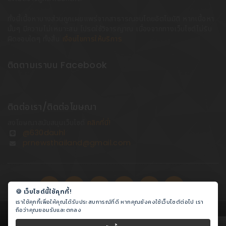
ทั้งนี้เนื้อหาบางส่วนถูกเผยแพร่จากสาธารณชนโดยอัตโนมัติ หากเนื้อหา
นั้นๆ มีความไม่เหมาะสม โปรดใช้วิจารญาณ เนื่องจากทางเว็บไซต์ไม่รับ
ผิดชอบใดๆ ทั้งสิ้น
เงื่อนไขการให้บริการ
ติดตามเราบน Facebook
ติดต่อเรา/ติดต่อโฆษณา
ลงโฆษณาสนับสนุนเว็บไซต์
คลิกที่นี่!
@630dauhl
prnewsthailand@gmail.com
🍪 เว็บไซต์นี้ใช้คุกกี้!
เราใช้คุกกี้เพื่อให้คุณได้รับประสบการณ์ที่ดี หากคุณยังคงใช้เว็บไซต์ต่อไป เรา
ถือว่าคุณยอมรับและตกลง
© 2016-2026
PR News Thailand
All rights reserved.
Powered by
Amethyst Digital
ฝากข่าวประชาสัมพันธ์ ราคาพิเศษ! |
ลงโฆษณา รับทำ SEO