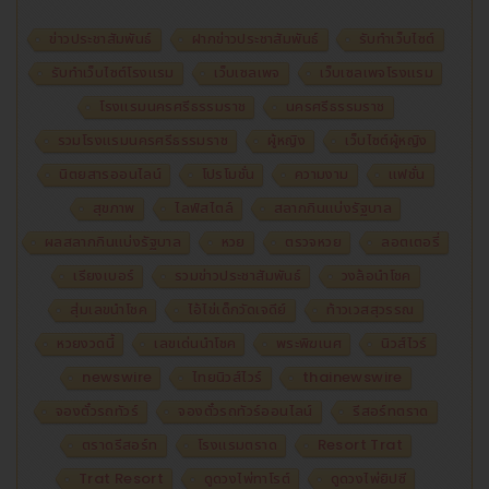
ข่าวประชาสัมพันธ์
ฝากข่าวประชาสัมพันธ์
รับทำเว็บไซต์
รับทำเว็บไซต์โรงแรม
เว็บเซลเพจ
เว็บเซลเพจโรงแรม
โรงแรมนครศรีธรรมราช
นครศรีธรรมราช
รวมโรงแรมนครศรีธรรมราช
ผู้หญิง
เว็บไซต์ผู้หญิง
นิตยสารออนไลน์
โปรโมชั่น
ความงาม
แฟชั่น
สุขภาพ
ไลฟ์สไตล์
สลากกินแบ่งรัฐบาล
ผลสลากกินแบ่งรัฐบาล
หวย
ตรวจหวย
ลอตเตอรี่
เรียงเบอร์
รวมข่าวประชาสัมพันธ์
วงล้อนำโชค
สุ่มเลขนำโชค
ไอ้ไข่เด็กวัดเจดีย์
ท้าวเวสสุวรรณ
หวยงวดนี้
เลขเด่นนำโชค
พระพิฆเนศ
นิวส์ไวร์
newswire
ไทยนิวส์ไวร์
thainewswire
จองตั๋วรถทัวร์
จองตั๋วรถทัวร์ออนไลน์
รีสอร์ทตราด
ตราดรีสอร์ท
โรงแรมตราด
Resort Trat
Trat Resort
ดูดวงไพ่ทาโรต์
ดูดวงไพ่ยิปซี