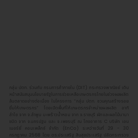
กลุ่ม ปตท. ร่วมกับ กรมการค้าภายใน (DIT) กระทรวงพาณิชย์ เดิน
หน้าสนับสนุนนโยบายรัฐในการช่วยเหลือเกษตรกรไทยในช่วงผลผลิต
ล้นตลาดอย่างต่อเนื่อง ในโครงการ “กลุ่ม ปตท. ชวนคุณสร้างรอย
ยิ้มให้เกษตรกร” โดยเปิดพื้นที่ให้เกษตรกรจำหน่ายผลผลิต อาทิ
ลำไย จาก จ.ลำพูน มะพร้าวน้ำหอม จาก จ.ราชบุรี ผักและผลไม้นานา
ชนิด จาก จ.นครปฐม และ จ.เพชรบุรี ณ โถงอาคาร C บริษัท เอน
เนอร์ยี่ คอมเพล็กซ์ จำกัด (EnCo) ระหว่างวันที่ 29 - 30
กรกฎาคม 2568 โดย ดร.ประเสริฐ สินสุขประเสริฐ ปลัดกระทรวง