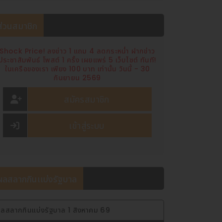
ส่วนสมาชิก
Shock Price! ลงข่าว 1 แถม 4 ลดกระหน่ำ ฝากข่าว
ประชาสัมพันธ์ โพสต์ 1 ครั้ง เผยแพร่ 5 เว็บไซต์ ทันที!
ในเครือของเรา เพียง 100 บาท เท่านั้น วันนี้ - 30
กันยายน 2569
สมัครสมาชิก
เข้าสู่ระบบ
ผลสลากกินเเบ่งรัฐบาล
ลสลากกินแบ่งรัฐบาล 1 สิงหาคม 69