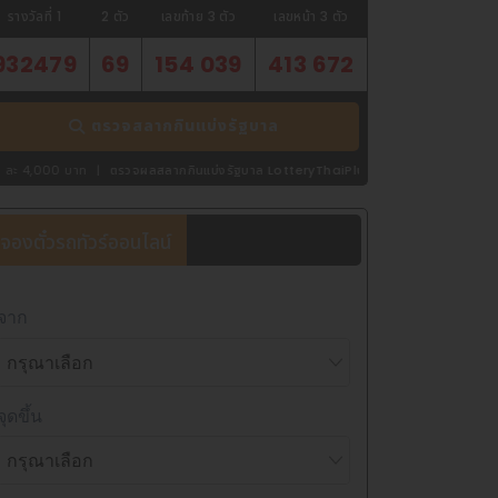
รางวัลที่ 1
2 ตัว
เลขท้าย 3 ตัว
เลขหน้า 3 ตัว
932479
69
154 039
413 672
ตรวจสลากกินแบ่งรัฐบาล
รวจผลสลากกินแบ่งรัฐบาล LotteryThaiPlus.com
จองตั๋วรถทัวร์ออนไลน์