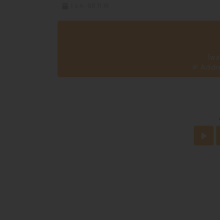
1 ธ.ค. 68 11:16
โพส
IP Addr
รางวัลที่ 1 :
รางวัลละ 6,000,000 บาท
เลขท้าย 2 ตัว :
1 รางวัลๆ ละ 2,000 บาท
เ