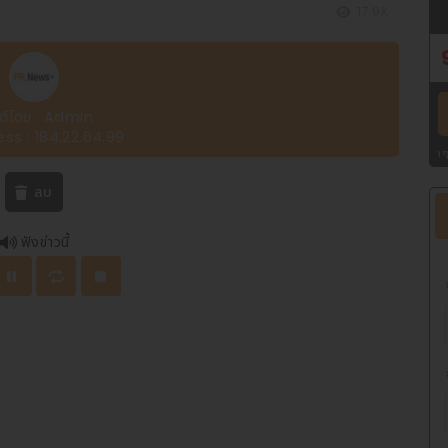
17.9K
ต์โดย : Admin
ess : 184.22.64.99
ลขท้าย 3 ตัว :
2 รางวัลๆ ละ 4,000 บาท
เลขหน้า 3 ตัว :
2 รางวัลๆ ละ 4,000 บาท
|
ต
ลบ
ฟังข่าวนี้