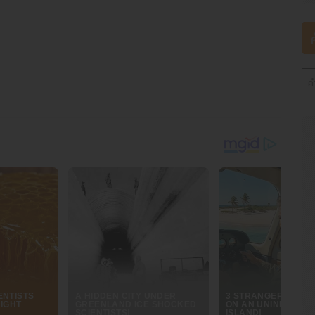
ีที่รถยนต์เสียหายโดยสิ้นเชิง เช่น รถถูกขโมย เกิดไฟไหม้ หรือประสบ
ยทั่วไปแล้ว ทุนประกันสำหรับประกันชั้น 1 ควรอยู่ที่ 80-90% ของราคา
แผนที่มีทุนประกันต่ำเกินไปเพียงเพราะค่าเบี้ยถูกกว่า อาจทำให้คุณได้
ตุร้ายขึ้น
่น่าประประทับใจ ดังนั้น ควรให้ความสำคัญกับชื่อเสียงและบริการของ
อนุมัติเคลมที่รวดเร็ว ไม่ซับซ้อน สามารถติดต่อเจ้าหน้าที่เคลมได้ง่าย
อฉุกเฉินบนท้องถนน 24 ชั่วโมง (Roadside Assistance) ซึ่งเปรียบ
นพื้นที่เปลี่ยว
vs ซ่อมอู่)