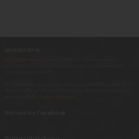
บทบรรณาธิการ
prnewsthailand.com
เว็บไซต์ให้บริการด้านข้อมูลและข่าว
ประชาสัมพันธ์ ขอสงวนสิทธิ์ในเนื้อหาบางส่วนบนเว็บไซต์แห่งนี้ หาก
ละเมิดอาจถูกดำเนินคดีได้
ทั้งนี้เนื้อหาบางส่วนถูกเผยแพร่จากสาธารณชนโดยอัตโนมัติ หากเนื้อหา
นั้นๆ มีความไม่เหมาะสม โปรดใช้วิจารญาณ เนื่องจากทางเว็บไซต์ไม่รับ
ผิดชอบใดๆ ทั้งสิ้น
เงื่อนไขการให้บริการ
ติดตามเราบน Facebook
ติดต่อเรา/ติดต่อโฆษณา