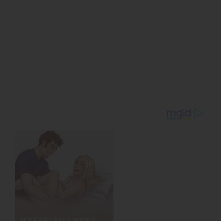
คาวะ
สำหรับผู้เข้าชมที่ต้องการลิ้มลองเมนูพิเศษเฉพาะงานนี้ที่สกายทรี
คาเฟ่ (SKYTREE CAFE) บนจุดชมวิวเทมโบ เดค ชั้น 340 จะต้อง
ซื้อ “บัตรเข้าชมชั้นจุดชมวิวพร้อมคูปองอาหาร” (Observation
Deck Admission Ticket with Meal Voucher) ด้วย
รายละเอียดเกี่ยวกับวิธีซื้อ “บัตรเข้าชมชั้นจุดชมวิวพร้อมคูปอง
อาหาร” สามารถตรวจสอบได้ที่เว็บไซต์เฉพาะกิจของกิจกรรมนี้ โดย
ทางผู้จัดงานขอห้ามไม่ให้นำบัตรไปรีเซลโดยเด็ดขาด หากตรวจพบ
การนำบัตรไปจำหน่ายต่อ ทางผู้จัดงานขอสงวนสิทธิ์ในการปฏิเสธ
การเข้าชม สำหรับข้อมูลเกี่ยวกับสถานที่จำหน่ายและวิธีการซื้อสินค้า
ลิขสิทธิ์เฉพาะของงาน ก็มีแจ้งไว้บนเว็บไซต์เฉพาะกิจดังกล่าวด้วย
เช่นกัน
โทบุ ทาวเวอร์ สกายทรี
หวังเป็นอย่างยิ่งว่านักท่องเที่ยวที่มาเยือนญี่ปุ่นจะแวะมาเที่ยวชมงาน
สุดพิเศษนี้ที่โตเกียวสกายทรี
เกี่ยวกับโตเกียวสกายทรี
โตเกียวสกายทรี (TOKYO SKYTREE) เป็นหอส่งสัญญาณแบบตั้ง
อยู่ได้ด้วยตัวเอง (free-standing) ที่สูงที่สุดในโลกด้วยความสูง