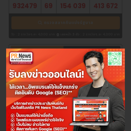
932479
69
154 039
413 672
ตรวจสลากกินแบ่งรัฐบาล
างวัลๆ ละ 4,000 บาท
เลขหน้า 3 ตัว :
2 รางวัลๆ ละ 4,000 บาท
|
ตรวจผลสลากกินแบ
จองตั๋วรถทัวร์ออนไลน์