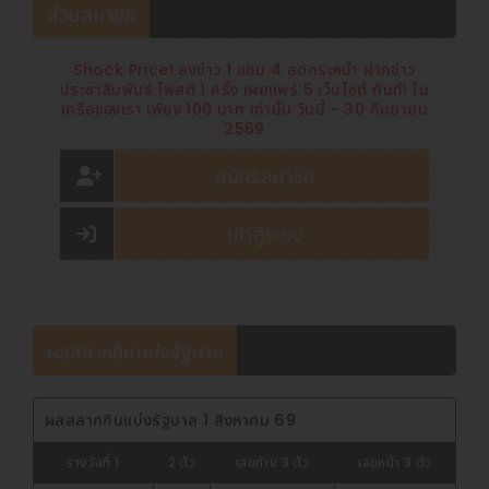
ส่วนสมาชิก
Shock Price! ลงข่าว 1 แถม 4 ลดกระหน่ำ ฝากข่าว
ประชาสัมพันธ์ โพสต์ 1 ครั้ง เผยแพร่ 5 เว็บไซต์ ทันที! ใน
เครือของเรา เพียง 100 บาท เท่านั้น วันนี้ - 30 กันยายน
2569
สมัครสมาชิก
เข้าสู่ระบบ
ผลสลากกินเเบ่งรัฐบาล
ผลสลากกินแบ่งรัฐบาล 1 สิงหาคม 69
รางวัลที่ 1
2 ตัว
เลขท้าย 3 ตัว
เลขหน้า 3 ตัว