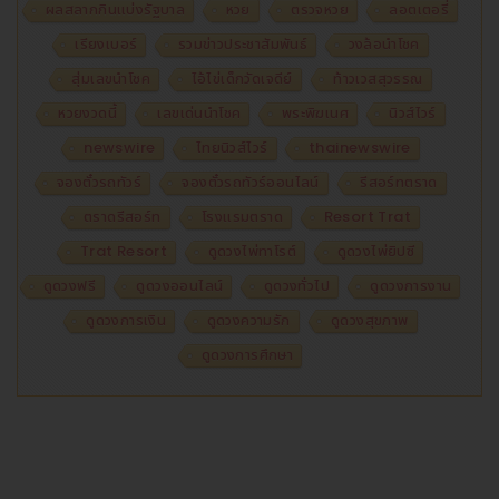
ผลสลากกินแบ่งรัฐบาล
หวย
ตรวจหวย
ลอตเตอรี่
เรียงเบอร์
รวมข่าวประชาสัมพันธ์
วงล้อนำโชค
สุ่มเลขนำโชค
ไอ้ไข่เด็กวัดเจดีย์
ท้าวเวสสุวรรณ
หวยงวดนี้
เลขเด่นนำโชค
พระพิฆเนศ
นิวส์ไวร์
newswire
ไทยนิวส์ไวร์
thainewswire
จองตั๋วรถทัวร์
จองตั๋วรถทัวร์ออนไลน์
รีสอร์ทตราด
ตราดรีสอร์ท
โรงแรมตราด
Resort Trat
Trat Resort
ดูดวงไพ่ทาโรต์
ดูดวงไพ่ยิปซี
ดูดวงฟรี
ดูดวงออนไลน์
ดูดวงทั่วไป
ดูดวงการงาน
ดูดวงการเงิน
ดูดวงความรัก
ดูดวงสุขภาพ
ดูดวงการศึกษา